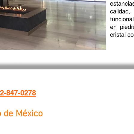
estanci
calida
funciona
en piedr
cristal c
2-847-0278
o de México