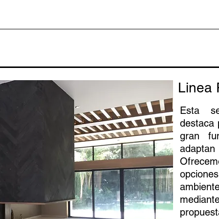
Linea 
Esta s
destaca 
gran fu
adaptan 
Ofrecem
opcione
ambiente
mediant
propue